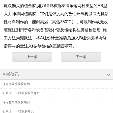
建议购买的植金胶,如力特威和斯泰得乐这两种类型的AB型
大力神加固植筋胶，它们是强度高的改性环氧树脂或无机活
性材料制作的，能耐高温（高达380°C），可以制作成无收
缩灌注剂用于各种设备基础补强及钢结构柱脚锚栓使用. 施
工方法为灌浆法：将A组份计量准确后加入B组份搅拌均匀
后再与的量注入结构物内静置凝固即可。
上一条
下一条
相关资讯：
保定锚固植筋胶介绍
石家庄RE10植筋胶相关介绍
保定慧鱼植筋胶知识
石家庄RE10植筋胶知识