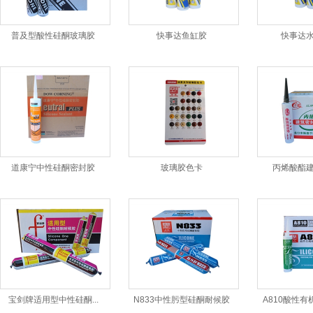
普及型酸性硅酮玻璃胶
快事达鱼缸胶
快事达
道康宁中性硅酮密封胶
玻璃胶色卡
丙烯酸酯
宝剑牌适用型中性硅酮...
N833中性肟型硅酮耐候胶
A810酸性