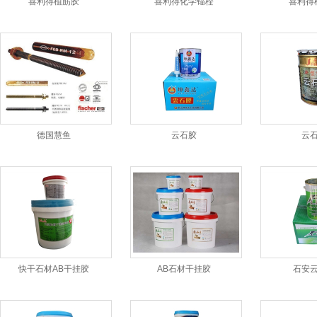
喜利得植筋胶
喜利得化学锚栓
喜利得
德国慧鱼
云石胶
云
快干石材AB干挂胶
AB石材干挂胶
石安