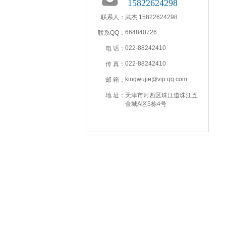
15822624298
联系人：
武杰 15822624298
664840726
联系QQ：
022-88242410
电 话：
022-88242410
传 真：
kingwujie@vip.qq.com
邮 箱：
地 址：
天津市河西区珠江道珠江五
金城A区5栋4号