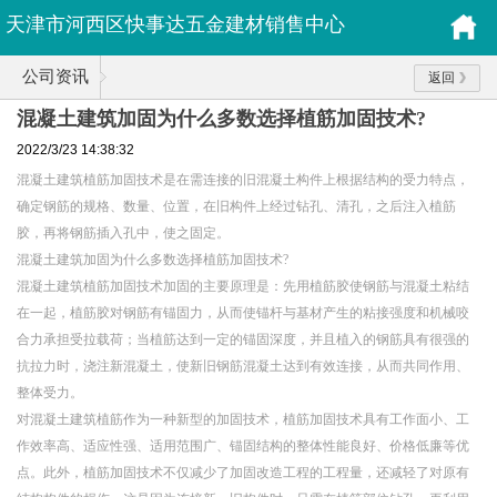
天津市河西区快事达五金建材销售中心
公司资讯
返回
混凝土建筑加固为什么多数选择植筋加固技术?
2022/3/23 14:38:32
混凝土建筑植筋加固技术是在需连接的旧混凝土构件上根据结构的受力特点，
确定钢筋的规格、数量、位置，在旧构件上经过钻孔、清孔，之后注入植筋
胶，再将钢筋插入孔中，使之固定。
混凝土建筑加固为什么多数选择植筋加固技术?
混凝土建筑植筋加固技术加固的主要原理是：先用植筋胶使钢筋与混凝土粘结
在一起，植筋胶对钢筋有锚固力，从而使锚杆与基材产生的粘接强度和机械咬
合力承担受拉载荷；当植筋达到一定的锚固深度，并且植入的钢筋具有很强的
抗拉力时，浇注新混凝土，使新旧钢筋混凝土达到有效连接，从而共同作用、
整体受力。
对混凝土建筑植筋作为一种新型的加固技术，植筋加固技术具有工作面小、工
作效率高、适应性强、适用范围广、锚固结构的整体性能良好、价格低廉等优
点。此外，植筋加固技术不仅减少了加固改造工程的工程量，还减轻了对原有